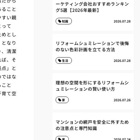
易だから
ーケティング会社おすすめランキン
あること
グ5選【2026年最新】
やすい親
知識
2026.07.28
とって
止めとし
」となり
リフォームシュミレーションで後悔
のない色彩計画を立てる方法
り、清潔
れば、そ
生活
2026.07.28
拠点」と
のではな
理想の空間を形にするリフォームシ
ること
ュミレーションの賢い使い方
子育て空
家
2026.07.26
マンションの網戸を安全に外すため
の注意点と専門知識
家
2026.07.24