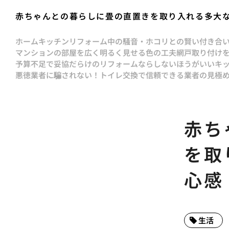
赤ちゃんとの暮らしに畳の直置きを取り入れる多大
ホーム
キッチンリフォーム中の騒音・ホコリとの賢い付き合
マンションの部屋を広く明るく見せる色の工夫
網戸取り付け
予算不足で妥協だらけのリフォームならしないほうがいい
キ
悪徳業者に騙されない！トイレ交換で信頼できる業者の見極
赤ち
を取
心感
生活