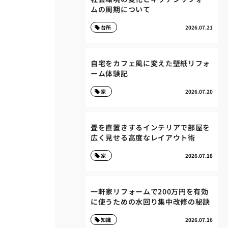
ムの周期について
台所
2026.07.21
自宅をカフェ風に変えた壁紙リフォ
ーム体験記
家
2026.07.20
畳を直置きするインテリアで部屋を
広く見せる高度なレイアウト術
家
2026.07.18
一軒家リフォームで200万円を有効
に使うための水回り集中改修の秘訣
知識
2026.07.16