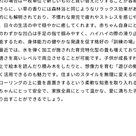
れの場合は一枚単位で新しいものと買い替えたりすることが容
さらに、い草の香りには森林浴と同じようなリラックス効果が
的にも解明されており、不慣れな育児で疲れやストレスを感じ
、日々の生活の中で穏やかに癒してくれます。赤ちゃん自身に
のわずかな凹凸は手足の指で掴みやすく、ハイハイの際の滑り
能するため、身体能力の健やかな発達を促す格好の「訓練の場
最近では、水を弾く加工が施された育児特化型の畳も増えてお
適さを高いレベルで両立させることが可能です。子供が成長す
上で絵本を読んだり積み木をしたりと、想像力を育む「遊びの
く活用できるのも魅力です。住まいのスタイルを無理に変える
ローリングの上に畳を直置きするという柔軟な知恵を取り入れ
ちゃんにとって安全で、家族全員にとって温かな、愛に満ちた
り出すことができるでしょう。