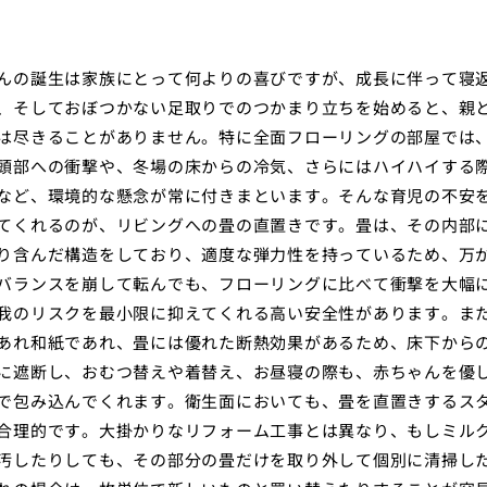
んの誕生は家族にとって何よりの喜びですが、成長に伴って寝
、そしておぼつかない足取りでのつかまり立ちを始めると、親
は尽きることがありません。特に全面フローリングの部屋では
頭部への衝撃や、冬場の床からの冷気、さらにはハイハイする
など、環境的な懸念が常に付きまといます。そんな育児の不安
てくれるのが、リビングへの畳の直置きです。畳は、その内部
り含んだ構造をしており、適度な弾力性を持っているため、万
バランスを崩して転んでも、フローリングに比べて衝撃を大幅
我のリスクを最小限に抑えてくれる高い安全性があります。ま
あれ和紙であれ、畳には優れた断熱効果があるため、床下から
に遮断し、おむつ替えや着替え、お昼寝の際も、赤ちゃんを優
で包み込んでくれます。衛生面においても、畳を直置きするス
合理的です。大掛かりなリフォーム工事とは異なり、もしミル
汚したりしても、その部分の畳だけを取り外して個別に清掃し