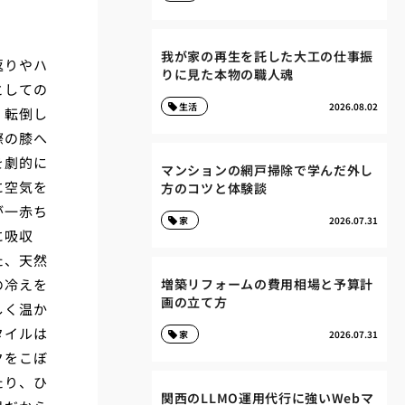
我が家の再生を託した大工の仕事振
返りやハ
りに見た本物の職人魂
としての
生活
2026.08.02
、転倒し
際の膝へ
を劇的に
マンションの網戸掃除で学んだ外し
に空気を
方のコツと体験談
が一赤ち
家
2026.07.31
に吸収
た、天然
の冷えを
増築リフォームの費用相場と予算計
画の立て方
しく温か
タイルは
家
2026.07.31
クをこぼ
たり、ひ
関西のLLMO運用代行に強いWebマ