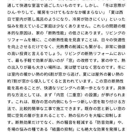
通して快適な室温で過ごしたいものです。しかし、「冬は窓際が
ひん-やりして、暖房をつけてもなかなか暖まらない」「夏は西
日で室内が蒸し風呂のようになり、冷房が効きにくい」といった
悩みを抱えているご家庭は少なくありません。これらの問題の根
本的な原因は、家の「断熱性能」の低さにあります。リビングの
リフォームを機に、この断熱性能を見直すことは、日々の快適性
を向上させるだけでなく、光熱費の削減にも繋がる、非常に価値
の高い投資と言えるでしょう。リビングの断熱リフォームにおい
て、最も手軽で効果が高いのが「窓」の改修です。家の中で、熱
の出入りが最も大きい場所は、実は壁ではなく窓なのです。冬に
は室内の暖かい熱の約6割が窓から逃げ、夏には屋外の暑い熱の
約7割が窓から侵入してくると言われています。この窓の断熱性
能を高めることが、快適なリビングへの第一歩となります。具体
的な方法としては、まず「内窓（二重窓）の設置」が挙げられま
す。これは、既存の窓の内側にもう一つ新しい窓を取り付ける方
法で、比較的簡単な工事で施工できます。既存の窓と新しい窓の
間に空気の層が生まれることで、熱の伝わりを大幅に抑制しま
す。断熱効果だけでなく、外の騒音を軽減する「防音効果」や、
冬場の悩みの種である「結露の抑制」にも絶大な効果を発揮しま