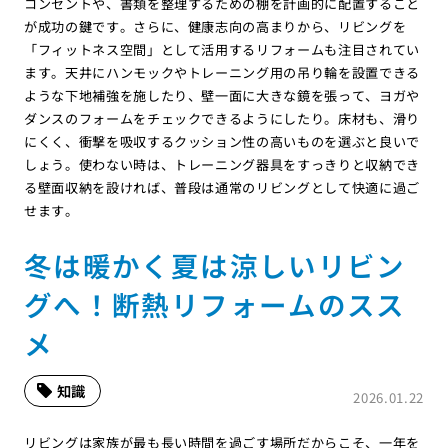
コンセントや、書類を整理するための棚を計画的に配置すること
が成功の鍵です。さらに、健康志向の高まりから、リビングを
「フィットネス空間」として活用するリフォームも注目されてい
ます。天井にハンモックやトレーニング用の吊り輪を設置できる
ような下地補強を施したり、壁一面に大きな鏡を張って、ヨガや
ダンスのフォームをチェックできるようにしたり。床材も、滑り
にくく、衝撃を吸収するクッション性の高いものを選ぶと良いで
しょう。使わない時は、トレーニング器具をすっきりと収納でき
る壁面収納を設ければ、普段は通常のリビングとして快適に過ご
せます。
冬は暖かく夏は涼しいリビン
グへ！断熱リフォームのスス
メ
知識
2026.01.22
リビングは家族が最も長い時間を過ごす場所だからこそ、一年を