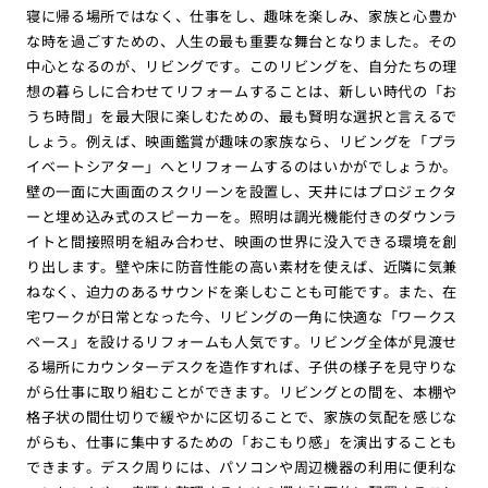
寝に帰る場所ではなく、仕事をし、趣味を楽しみ、家族と心豊か
な時を過ごすための、人生の最も重要な舞台となりました。その
中心となるのが、リビングです。このリビングを、自分たちの理
想の暮らしに合わせてリフォームすることは、新しい時代の「お
うち時間」を最大限に楽しむための、最も賢明な選択と言えるで
しょう。例えば、映画鑑賞が趣味の家族なら、リビングを「プラ
イベートシアター」へとリフォームするのはいかがでしょうか。
壁の一面に大画面のスクリーンを設置し、天井にはプロジェクタ
ーと埋め込み式のスピーカーを。照明は調光機能付きのダウンラ
イトと間接照明を組み合わせ、映画の世界に没入できる環境を創
り出します。壁や床に防音性能の高い素材を使えば、近隣に気兼
ねなく、迫力のあるサウンドを楽しむことも可能です。また、在
宅ワークが日常となった今、リビングの一角に快適な「ワークス
ペース」を設けるリフォームも人気です。リビング全体が見渡せ
る場所にカウンターデスクを造作すれば、子供の様子を見守りな
がら仕事に取り組むことができます。リビングとの間を、本棚や
格子状の間仕切りで緩やかに区切ることで、家族の気配を感じな
がらも、仕事に集中するための「おこもり感」を演出することも
できます。デスク周りには、パソコンや周辺機器の利用に便利な