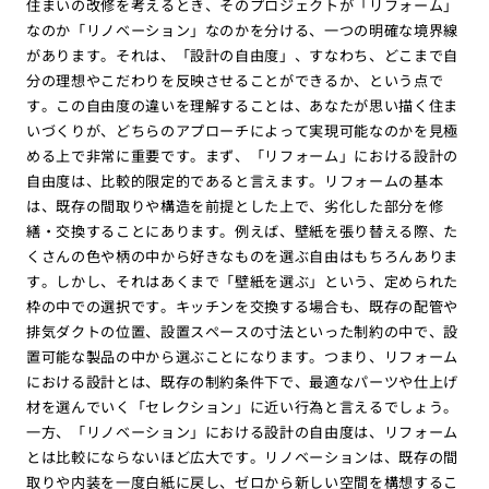
住まいの改修を考えるとき、そのプロジェクトが「リフォーム」
なのか「リノベーション」なのかを分ける、一つの明確な境界線
があります。それは、「設計の自由度」、すなわち、どこまで自
分の理想やこだわりを反映させることができるか、という点で
す。この自由度の違いを理解することは、あなたが思い描く住ま
いづくりが、どちらのアプローチによって実現可能なのかを見極
める上で非常に重要です。まず、「リフォーム」における設計の
自由度は、比較的限定的であると言えます。リフォームの基本
は、既存の間取りや構造を前提とした上で、劣化した部分を修
繕・交換することにあります。例えば、壁紙を張り替える際、た
くさんの色や柄の中から好きなものを選ぶ自由はもちろんありま
す。しかし、それはあくまで「壁紙を選ぶ」という、定められた
枠の中での選択です。キッチンを交換する場合も、既存の配管や
排気ダクトの位置、設置スペースの寸法といった制約の中で、設
置可能な製品の中から選ぶことになります。つまり、リフォーム
における設計とは、既存の制約条件下で、最適なパーツや仕上げ
材を選んでいく「セレクション」に近い行為と言えるでしょう。
一方、「リノベーション」における設計の自由度は、リフォーム
とは比較にならないほど広大です。リノベーションは、既存の間
取りや内装を一度白紙に戻し、ゼロから新しい空間を構想するこ