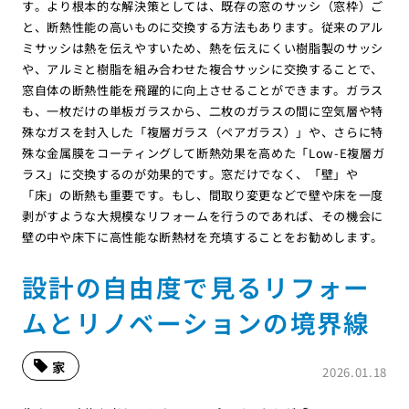
す。より根本的な解決策としては、既存の窓のサッシ（窓枠）ご
と、断熱性能の高いものに交換する方法もあります。従来のアル
ミサッシは熱を伝えやすいため、熱を伝えにくい樹脂製のサッシ
や、アルミと樹脂を組み合わせた複合サッシに交換することで、
窓自体の断熱性能を飛躍的に向上させることができます。ガラス
も、一枚だけの単板ガラスから、二枚のガラスの間に空気層や特
殊なガスを封入した「複層ガラス（ペアガラス）」や、さらに特
殊な金属膜をコーティングして断熱効果を高めた「Low-E複層ガ
ラス」に交換するのが効果的です。窓だけでなく、「壁」や
「床」の断熱も重要です。もし、間取り変更などで壁や床を一度
剥がすような大規模なリフォームを行うのであれば、その機会に
壁の中や床下に高性能な断熱材を充填することをお勧めします。
設計の自由度で見るリフォー
ムとリノベーションの境界線
家
2026.01.18