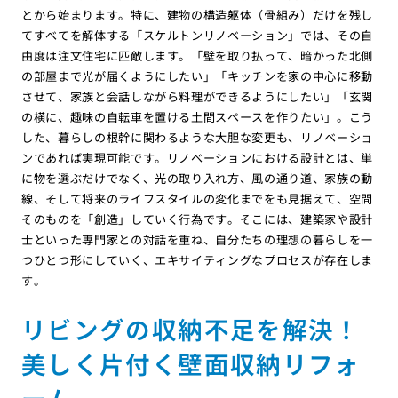
とから始まります。特に、建物の構造躯体（骨組み）だけを残し
てすべてを解体する「スケルトンリノベーション」では、その自
由度は注文住宅に匹敵します。「壁を取り払って、暗かった北側
の部屋まで光が届くようにしたい」「キッチンを家の中心に移動
させて、家族と会話しながら料理ができるようにしたい」「玄関
の横に、趣味の自転車を置ける土間スペースを作りたい」。こう
した、暮らしの根幹に関わるような大胆な変更も、リノベーショ
ンであれば実現可能です。リノベーションにおける設計とは、単
に物を選ぶだけでなく、光の取り入れ方、風の通り道、家族の動
線、そして将来のライフスタイルの変化までをも見据えて、空間
そのものを「創造」していく行為です。そこには、建築家や設計
士といった専門家との対話を重ね、自分たちの理想の暮らしを一
つひとつ形にしていく、エキサイティングなプロセスが存在しま
す。
リビングの収納不足を解決！
美しく片付く壁面収納リフォ