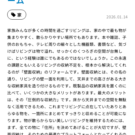
ーム
家
2026.01.14
家族みんなが多くの時間を過ごすリビングは、家の中で最も物が
集まりやすく、散らかりやすい場所でもあります。本や雑誌、子
供のおもちゃ、テレビ周りの細々とした機器類、書類など、気づ
けばリビングは物で溢れ、せっかくのくつろぎの空間が台無し
に、という経験は誰にでもあるのではないでしょうか。この永遠
の課題ともいえるリビングの収納不足を、根本から解決してくれ
るのが「壁面収納」のリフォームです。壁面収納とは、その名の
通り、リビングの壁一面を利用して、天井までの高さがある大き
な収納家具を造り付けるものです。既製品の収納家具を置くのに
比べて、いくつかの大きなメリットがあります。最大のメリット
は、その「圧倒的な収納力」です。床から天井までの空間を無駄
なく活用できるため、これまでリビングに点在していたありとあ
らゆる物を、一箇所にまとめてすっきりと収めることが可能にな
ります。物が散らからない美しいリビングを維持するためには、
まず、全ての物に「住所」を決めてあげることが大切ですが、壁
面収納は、そのための最適なプラットフォームとなってくれるの