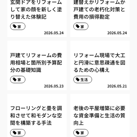
玄関ドアをリフォーム
建替えかリフォームか
して家の顔を新しく塗
戸建ての老朽化対策と
り替えた体験記
費用の損得勘定
家
家
2026.05.24
2026.05.24
戸建てリフォームの費
リフォーム現場で大工
用相場と箇所別予算配
と円滑に意思疎通を図
分の基礎知識
るための心構え
家
生活
2026.05.23
2026.05.21
フローリングと畳を調
老後の平屋増築に必要
和させて和モダンな空
な資金準備と生活の質
間を構築する手法
向上
家
家