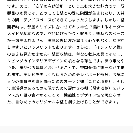
です。次に、「空間の有効活用」という点も大きな魅力です。既
製品の家具では、どうしても壁との間に隙間が生まれたり、天井
との間にデッドスペースができてしまったりします。しかし、壁
面収納は、部屋のサイズに合わせてミリ単位で設計するオーダー
メイドが基本なので、空間にぴったりと収まり、無駄なスペース
が一切生まれません。家具の裏に埃が溜まる心配もなく、掃除が
しやすいというメリットもあります。さらに、「インテリア性」
の高さも見逃せません。壁面収納は、単なる収納家具ではなく、
リビングのインテリアデザインの核となる存在です。扉の素材や
色を、床や他の建具と合わせることで、空間全体に統一感が生ま
れます。テレビを美しく収めるためのテレビボード部分、お気に
入りの雑貨や写真を飾るためのオープン棚（見せる収納）、そし
て生活感のあるものを隠すための扉付きの棚（隠す収納）をバラ
ンス良く組み合わせることで、機能性とデザイン性を両立させ
た、自分だけのオリジナルな壁を創り上げることができます。