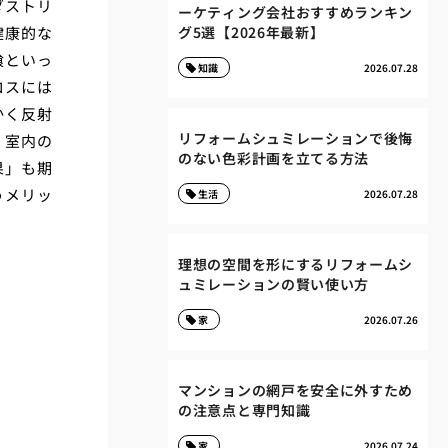
ダストリ
ーケティング会社おすすめランキン
健康的な
グ5選【2026年最新】
喰といっ
知識
2026.07.28
ロスには
かく反射
リフォームシュミレーションで後悔
、室内の
のない色彩計画を立てる方法
果」も期
うメリッ
生活
2026.07.28
理想の空間を形にするリフォームシ
ュミレーションの賢い使い方
家
2026.07.26
マンションの網戸を安全に外すため
の注意点と専門知識
家
2026.07.24