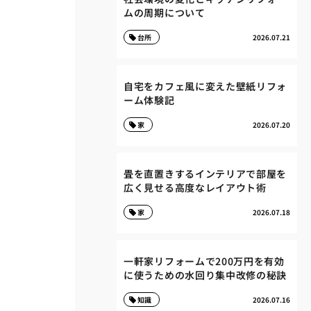
ムの周期について
台所
2026.07.21
自宅をカフェ風に変えた壁紙リフォ
ーム体験記
家
2026.07.20
畳を直置きするインテリアで部屋を
広く見せる高度なレイアウト術
家
2026.07.18
一軒家リフォームで200万円を有効
に使うための水回り集中改修の秘訣
知識
2026.07.16