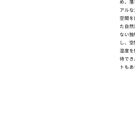
め、落
アルな
空間を
た自然
ない独
し、空
湿度を
待でき
トもあ