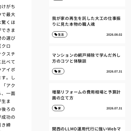
向けがち
中で最大
我が家の再生を託した大工の仕事振
は驚くほ
りに見た本物の職人魂
ができま
生活
2026.08.02
材の選び
（クロ
テクスチ
マンションの網戸掃除で学んだ外し
方のコツと体験談
に比べて
やアイボ
家
2026.07.31
ます。し
、「アク
増築リフォームの費用相場と予算計
ち、一面
画の立て方
が生ま
の後ろの
家
2026.07.31
が成功の
引き締
関西のLLMO運用代行に強いWebマ