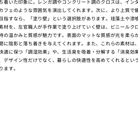
ち着いた印象に。レンガ調やコンクリート調のクロスは、イン
カフェのような雰囲気を演出してくれます。次に、より上質で
目指すなら、「塗り壁」という選択肢があります。珪藻土や漆
素材を、左官職人が手作業で塗り上げていく壁は、ビニールク
特の温かみと質感が魅力です。表面のマットな質感が光を柔ら
間に陰影と落ち着きを与えてくれます。また、これらの素材は
快適に保つ「調湿効果」や、生活臭を吸着・分解する「消臭効
、デザイン性だけでなく、暮らしの快適性を高めてくれるとい
ります。