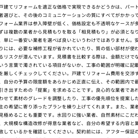
戸建てリフォームを適正な価格で実現できるかどうかは、パー
者選びと、その後のコミュニケーションの質にすべてがかかっ
フォーム業界は参入障壁が低く、価格設定も不透明なケースが
ずは複数の業者から見積もりを取る「相見積もり」が必須とな
、単に一番安い業者を選べば良いというわけではありません。
りには、必要な補修工程が省かれていたり、質の低い部材が使
るリスクが潜んでいます。見積書を比較する際は、金額だけで
いう言葉で濁されている項目がないか、工事の範囲が明確に記
を厳しくチェックしてください。戸建てリフォーム費用を交渉
、自分の予算の限度額をあらかじめ正直に伝え、その範囲内で
引き出すための「提案」を求めることです。良心的な業者であ
わせて素材のグレードを調整したり、工事の優先順位を提案し
主の希望に寄り添ったプランを練り上げてくれます。また、業
見極めることも重要です。水回りに強い業者、自然素材にこだ
、大規模な構造改修が得意な業者など、自分の希望する内容と
致しているかを確認してください。契約前には、アフター保証