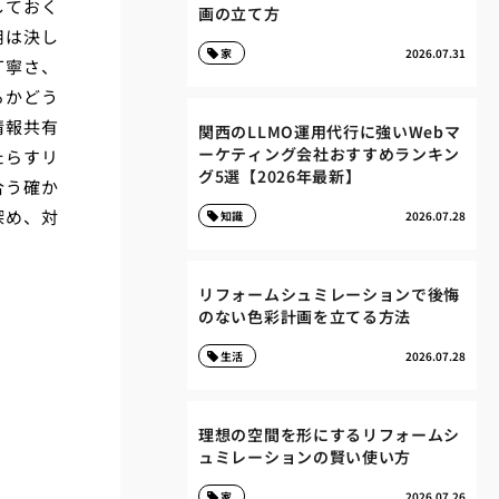
しておく
画の立て方
用は決し
家
2026.07.31
丁寧さ、
るかどう
情報共有
関西のLLMO運用代行に強いWebマ
ーケティング会社おすすめランキン
たらすリ
グ5選【2026年最新】
合う確か
深め、対
知識
2026.07.28
リフォームシュミレーションで後悔
のない色彩計画を立てる方法
生活
2026.07.28
理想の空間を形にするリフォームシ
ュミレーションの賢い使い方
家
2026.07.26