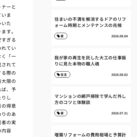
トナーと
ていま
住まいの不満を解消するドアのリフ
多いた
ォーム時期とメンテナンスの兆候
ります。
家
2026.08.04
安すぎる
われてい
なく「一
我が家の再生を託した大工の仕事振
りに見た本物の職人魂
載されて
する際の
生活
2026.08.02
最大限の
れば、予
マンションの網戸掃除で学んだ外し
たりし
方のコツと体験談
者の得意
わりのあ
家
2026.07.31
業者の実
の内容
増築リフォームの費用相場と予算計