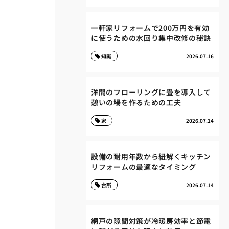
一軒家リフォームで200万円を有効
に使うための水回り集中改修の秘訣
知識
2026.07.16
洋間のフローリングに畳を導入して
憩いの場を作るための工夫
家
2026.07.14
設備の耐用年数から紐解くキッチン
リフォームの最適なタイミング
台所
2026.07.14
網戸の隙間対策が冷暖房効率と節電