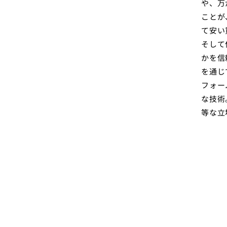
や、万
ことが
て安い
そして
かを信
を通じ
フォー
な技術
等な立