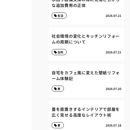
な追加費用の正体
生活
2026.07.21
社会環境の変化とキッチンリフォー
ムの周期について
台所
2026.07.21
自宅をカフェ風に変えた壁紙リフォ
ーム体験記
家
2026.07.20
畳を直置きするインテリアで部屋を
広く見せる高度なレイアウト術
家
2026.07.18