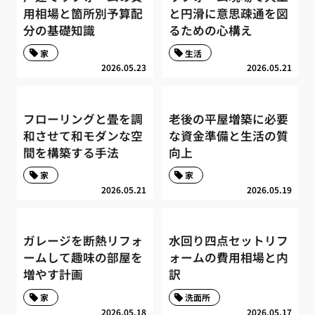
用相場と箇所別予算配
と円滑に意思疎通を図
分の基礎知識
るための心構え
家
生活
2026.05.23
2026.05.21
フローリングと畳を調
老後の平屋増築に必要
和させて和モダンな空
な資金準備と生活の質
間を構築する手法
向上
家
家
2026.05.21
2026.05.19
ガレージを断熱リフォ
水回り四点セットリフ
ームして趣味の部屋を
ォームの費用相場と内
増やす計画
訳
家
洗面所
2026.05.18
2026.05.17