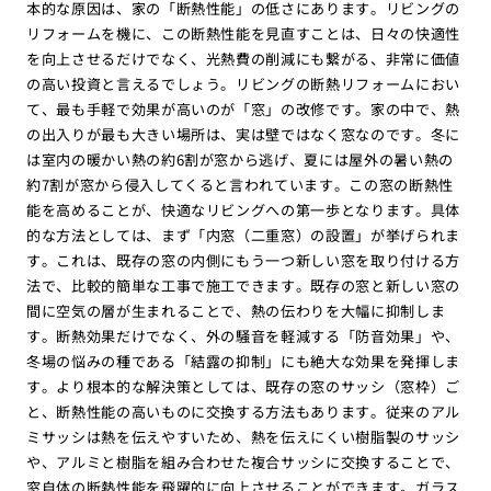
本的な原因は、家の「断熱性能」の低さにあります。リビングの
リフォームを機に、この断熱性能を見直すことは、日々の快適性
を向上させるだけでなく、光熱費の削減にも繋がる、非常に価値
の高い投資と言えるでしょう。リビングの断熱リフォームにおい
て、最も手軽で効果が高いのが「窓」の改修です。家の中で、熱
の出入りが最も大きい場所は、実は壁ではなく窓なのです。冬に
は室内の暖かい熱の約6割が窓から逃げ、夏には屋外の暑い熱の
約7割が窓から侵入してくると言われています。この窓の断熱性
能を高めることが、快適なリビングへの第一歩となります。具体
的な方法としては、まず「内窓（二重窓）の設置」が挙げられま
す。これは、既存の窓の内側にもう一つ新しい窓を取り付ける方
法で、比較的簡単な工事で施工できます。既存の窓と新しい窓の
間に空気の層が生まれることで、熱の伝わりを大幅に抑制しま
す。断熱効果だけでなく、外の騒音を軽減する「防音効果」や、
冬場の悩みの種である「結露の抑制」にも絶大な効果を発揮しま
す。より根本的な解決策としては、既存の窓のサッシ（窓枠）ご
と、断熱性能の高いものに交換する方法もあります。従来のアル
ミサッシは熱を伝えやすいため、熱を伝えにくい樹脂製のサッシ
や、アルミと樹脂を組み合わせた複合サッシに交換することで、
窓自体の断熱性能を飛躍的に向上させることができます。ガラス