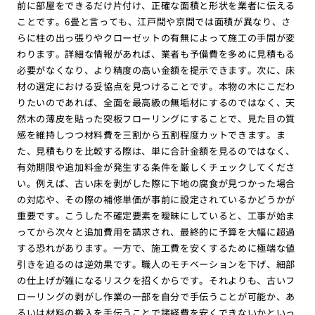
前に部屋をできるだけ片付け、正確な面積と形状を業者に伝える
ことです。6畳と言っても、江戸間や京間では面積が異なり、さ
らに柱の出っ張りやクローゼットの有無によって施工の手間が変
わります。詳細な情報があれば、業者も予備費を多めに見積もる
必要がなくなり、より精度の高い金額を提示できます。次に、床
材の選定における妥協点を見つけることです。本物の木にこだわ
りたいのであれば、全面を最高級の無垢材にするのではなく、天
然木の薄皮を貼った突板フローリングにすることで、見た目の質
感を維持しつつ材料費を三割から五割程度カットできます。ま
た、見積もりを比較する際は、単に合計金額を見るのではなく、
有効期限や追加料金が発生する条件を厳しくチェックしてくださ
い。例えば、古い床を剥がした際に下地の腐食が見つかった場合
の対応や、その際の補修単価が事前に設定されているかどうかが
重要です。こうした不確定要素を曖昧にしていると、工事が始ま
ってから次々と追加費用を請求され、最終的に予算を大幅に超過
する恐れがあります。一方で、施工費を安くするために極端な値
引きを迫るのは逆効果です。職人のモチベーションを下げ、細部
の仕上げが雑になるリスクを招くからです。それよりも、古いフ
ローリングの剥がし作業の一部を自分で手伝うことが可能か、あ
るいは材料の搬入を手伝うことで諸経費を安くできないかといっ