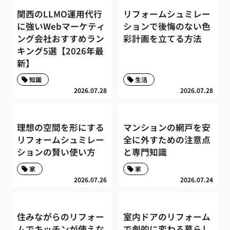
関西のLLMO運用代行
リフォームシュミレー
に強いWebマーケティ
ションで後悔のない色
ング会社おすすめラン
彩計画を立てる方法
キング5選【2026年最
新】
知識
生活
2026.07.28
2026.07.28
理想の空間を形にする
マンションの網戸を安
リフォームシュミレー
全に外すための注意点
ションの賢い使い方
と専門知識
家
家
2026.07.26
2026.07.24
住みながらのリフォー
室内ドアのリフォーム
ムでキッチンが使えな
で劇的に変わる暮らし