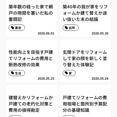
築年数の経った家で網
築40年の我が家をリフ
戸の隙間を塞いだ私の
ォームか建て替えか迷
奮闘記
い抜いた末の結論
害虫
台所
2026.06.01
2026.05.30
性能向上を目指す戸建
玄関ドアをリフォーム
てリフォームの費用と
して家の顔を新しく塗
断熱改修の効果
り替えた体験記
生活
家
2026.05.25
2026.05.24
建替えかリフォームか
戸建てリフォームの費
戸建ての老朽化対策と
用相場と箇所別予算配
費用の損得勘定
分の基礎知識