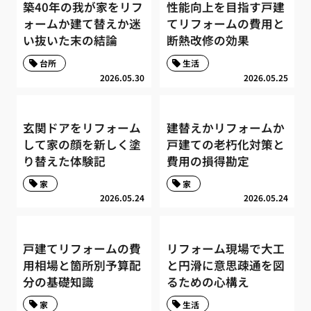
築40年の我が家をリフ
性能向上を目指す戸建
ォームか建て替えか迷
てリフォームの費用と
い抜いた末の結論
断熱改修の効果
台所
生活
2026.05.30
2026.05.25
玄関ドアをリフォーム
建替えかリフォームか
して家の顔を新しく塗
戸建ての老朽化対策と
り替えた体験記
費用の損得勘定
家
家
2026.05.24
2026.05.24
戸建てリフォームの費
リフォーム現場で大工
用相場と箇所別予算配
と円滑に意思疎通を図
分の基礎知識
るための心構え
家
生活