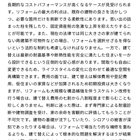
長期的なコストパフォーマンスが高くなるケースが見受けられま
す。リフォームの最大の利点は、既存の建物の良さを活かしつ
つ、必要な箇所だけを刷新できる柔軟性にあります。思い出の詰
まった柱を残したり、固定資産税の急激な上昇を抑えたりするこ
とが可能です。また、現在の法律では同じ大きさの家が建てられ
ない再建築不可物件などの場合、リフォームを選択せざるを得な
いという法的な制約も考慮しなければなりません。一方で、建て
替えは最新の耐震基準や断熱性能を完全に満たした住まいを一か
ら設計できるという圧倒的な安心感があります。間取りも自由に
変更できるため、ライフスタイルの変化に合わせて最適な空間を
再構築できます。費用の面では、建て替えは解体費用や登記費
用、仮住まいの家賃などが加算されるため初期投資は大きくなり
ますが、リフォームも大規模な構造補強を伴うスケルトン改修を
行う場合は、建て替え費用の七割から八割程度まで膨らむことも
珍しくありません。判断に迷った際は、まず専門家による耐震診
断や建物調査を受け、家の余命を客観的に評価してもらうことが
不可欠です。建物の基礎が沈下していたり、シロアリの被害が深
刻であったりする場合は、リフォームで場当たり的な補修を重ね
るよりも、建て替えによって根本的な問題を解決するほうが結果