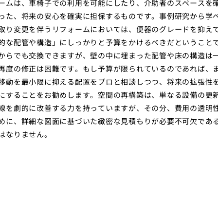
ームは、車椅子での利用を可能にしたり、介助者のスペースを
った、将来の安心を確実に担保するものです。事例研究から学
取り変更を伴うリフォームにおいては、便器のグレードを抑え
的な配管や構造」にしっかりと予算をかけるべきだということ
からでも交換できますが、壁の中に埋まった配管や床の構造は
再度の修正は困難です。もし予算が限られているのであれば、
移動を最小限に抑える配置をプロと相談しつつ、将来の拡張性
にすることをお勧めします。空間の再構築は、単なる設備の更
線を劇的に改善する力を持っていますが、その分、費用の透明
めに、詳細な図面に基づいた緻密な見積もりが必要不可欠であ
はなりません。