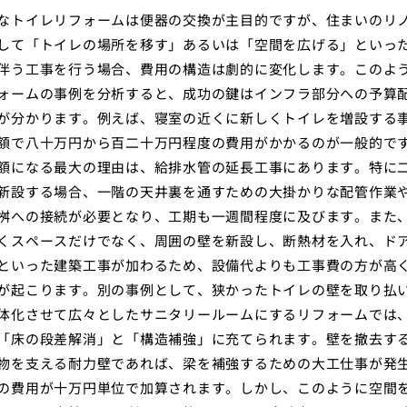
なトイレリフォームは便器の交換が主目的ですが、住まいのリ
して「トイレの場所を移す」あるいは「空間を広げる」といっ
伴う工事を行う場合、費用の構造は劇的に変化します。このよ
ォームの事例を分析すると、成功の鍵はインフラ部分への予算
が分かります。例えば、寝室の近くに新しくトイレを増設する
額で八十万円から百二十万円程度の費用がかかるのが一般的で
額になる最大の理由は、給排水管の延長工事にあります。特に
新設する場合、一階の天井裏を通すための大掛かりな配管作業
桝への接続が必要となり、工期も一週間程度に及びます。また
くスペースだけでなく、周囲の壁を新設し、断熱材を入れ、ド
といった建築工事が加わるため、設備代よりも工事費の方が高
が起こります。別の事例として、狭かったトイレの壁を取り払
体化させて広々としたサニタリールームにするリフォームでは
「床の段差解消」と「構造補強」に充てられます。壁を撤去す
物を支える耐力壁であれば、梁を補強するための大工仕事が発
の費用が十万円単位で加算されます。しかし、このように空間