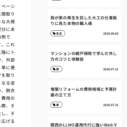
ノベーシ
た間取り
我が家の再生を託した大工の仕事振
うな大規
りに見た本物の職人魂
配分にあ
生活
2026.08.02
事例で
す。これ
二階にト
マンションの網戸掃除で学んだ外し
方のコツと体験談
や、外部
、単に便
家
2026.07.31
アを取り
くなる逆
増築リフォームの費用相場と予算計
い、脱衣
画の立て方
、費用の
る際、そ
家
2026.07.31
生し、そ
を広げる
関西のLLMO運用代行に強いWebマ