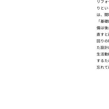
リフォ
りとい
は、間
「基礎
備は後
直すと
回りの
た設計
生活動
するた
忘れて