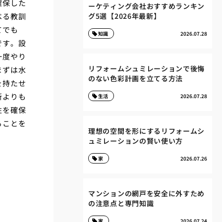
確保した
ーケティング会社おすすめランキン
べる教訓
グ5選【2026年最新】
てでも
知識
2026.07.28
です。設
一度やり
リフォームシュミレーションで後悔
まずは水
のない色彩計画を立てる方法
を持たせ
新よりも
生活
2026.07.28
性を確保
ることを
理想の空間を形にするリフォームシ
ュミレーションの賢い使い方
家
2026.07.26
マンションの網戸を安全に外すため
の注意点と専門知識
家
2026.07.24