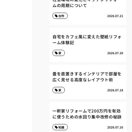
ムの周期について
台所
2026.07.21
自宅をカフェ風に変えた壁紙リフォ
ーム体験記
家
2026.07.20
畳を直置きするインテリアで部屋を
広く見せる高度なレイアウト術
家
2026.07.18
一軒家リフォームで200万円を有効
に使うための水回り集中改修の秘訣
知識
2026.07.16