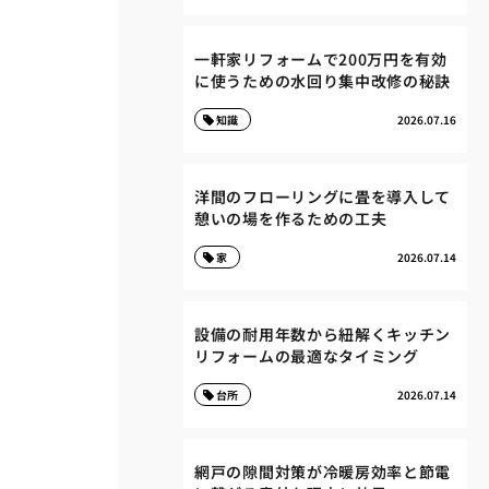
一軒家リフォームで200万円を有効
に使うための水回り集中改修の秘訣
知識
2026.07.16
洋間のフローリングに畳を導入して
憩いの場を作るための工夫
家
2026.07.14
設備の耐用年数から紐解くキッチン
リフォームの最適なタイミング
台所
2026.07.14
網戸の隙間対策が冷暖房効率と節電