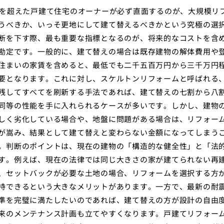
年を超えた戸建て住宅のオーナーが必ず直面するのが、大規模リ
うべきか、いっそ更地にして建て替えるべきかという究極の選
断を下す際、最も重要な指標となるのが、将来的なコストを含
勘定です。一般的に、建て替えの場合は既存建物の解体費用や
住まいの家賃を含めると、最低でも二千五百万円から三千万円
要となります。これに対し、スケルトンリフォームと呼ばれる
残してすべてを刷新する手法であれば、建て替えの七割から八
同等の性能を手に入れられるケースが多いです。しかし、建物
しく劣化している場合や、地盤に問題がある場合は、リフォー
が嵩み、結果として建て替えと変わらない金額になってしまう
。判断のポイントは、現在の建物の「構造的な健全性」と「法
す。例えば、現在の法律では同じ大きさの家が建てられない再
、セットバックが必要な土地の場合、リフォームを選択する方
持できるという大きなメリットがあります。一方で、最新の耐
準を完璧に満たしたいのであれば、建て替えの方が設計の自由
来のメンテナンス計画も立てやすくなります。戸建てリフォー