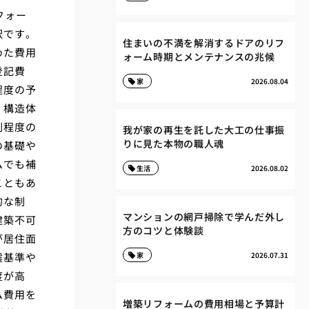
フォー
択です。
住まいの不満を解消するドアのリフ
めた費用
ォーム時期とメンテナンスの兆候
登記費
家
2026.08.04
程度の予
、構造体
割程度の
我が家の再生を託した大工の仕事振
りに見た本物の職人魂
の基礎や
ムでも補
生活
2026.08.02
こともあ
的な制
マンションの網戸掃除で学んだ外し
建築不可
方のコツと体験談
が居住面
震基準や
家
2026.07.31
度が高
ム費用を
増築リフォームの費用相場と予算計