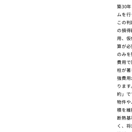
築30
ムを行
この判
の損得
用、仮
算が必
のみを
費用で
柱が著
強費用
ります
約」で
物件や
積を維
断熱基
く、将