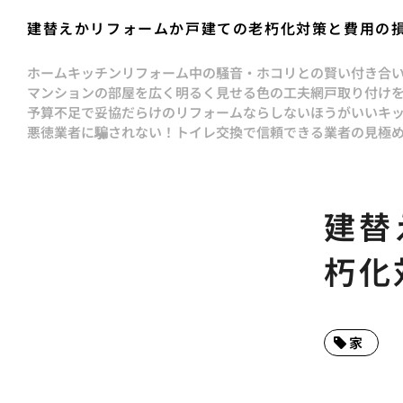
建替えかリフォームか戸建ての老朽化対策と費用の
ホーム
キッチンリフォーム中の騒音・ホコリとの賢い付き合
マンションの部屋を広く明るく見せる色の工夫
網戸取り付け
予算不足で妥協だらけのリフォームならしないほうがいい
キ
悪徳業者に騙されない！トイレ交換で信頼できる業者の見極
建替
朽化
家