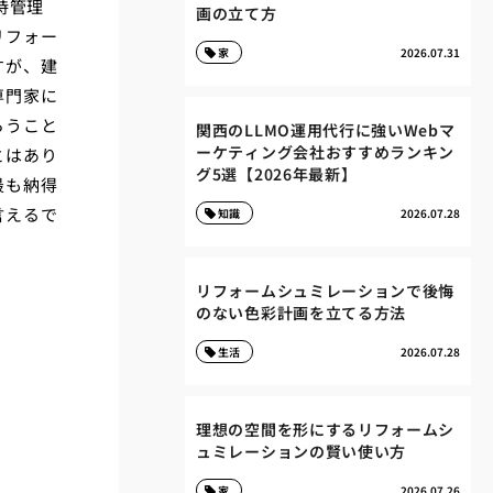
持管理
画の立て方
リフォー
家
2026.07.31
すが、建
専門家に
らうこと
関西のLLMO運用代行に強いWebマ
ーケティング会社おすすめランキン
とはあり
グ5選【2026年最新】
最も納得
言えるで
知識
2026.07.28
リフォームシュミレーションで後悔
のない色彩計画を立てる方法
生活
2026.07.28
理想の空間を形にするリフォームシ
ュミレーションの賢い使い方
家
2026.07.26