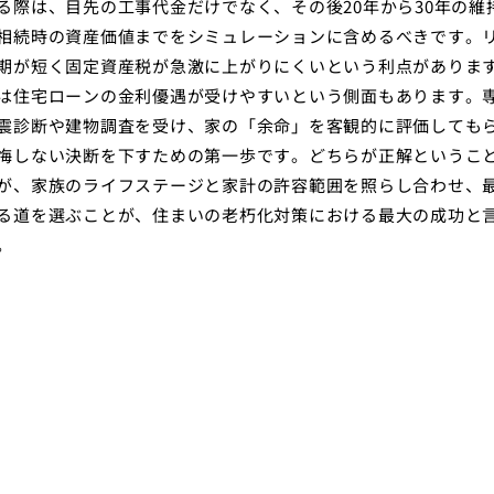
る際は、目先の工事代金だけでなく、その後20年から30年の維
相続時の資産価値までをシミュレーションに含めるべきです。
期が短く固定資産税が急激に上がりにくいという利点がありま
は住宅ローンの金利優遇が受けやすいという側面もあります。
震診断や建物調査を受け、家の「余命」を客観的に評価しても
悔しない決断を下すための第一歩です。どちらが正解というこ
が、家族のライフステージと家計の許容範囲を照らし合わせ、
る道を選ぶことが、住まいの老朽化対策における最大の成功と
。