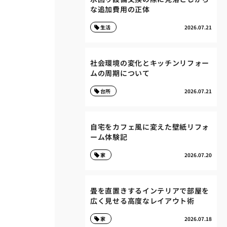
な追加費用の正体
生活
2026.07.21
社会環境の変化とキッチンリフォー
ムの周期について
台所
2026.07.21
自宅をカフェ風に変えた壁紙リフォ
ーム体験記
家
2026.07.20
畳を直置きするインテリアで部屋を
広く見せる高度なレイアウト術
家
2026.07.18