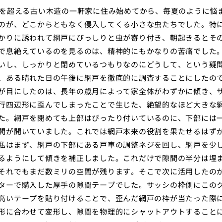
年を超える古い木造の一軒家に住み始めてから、毎夏のように悩
のが、どこからともなく侵入してくる小さな虫たちでした。特
かりに誘われて網戸にびっしりと虫が寄り付き、朝起きるとそ
で息絶えているのを見るのは、精神的にもかなりの苦痛でした
いし、しっかりと閉めているつもりなのにどうして、という疑
、ある晴れた日の午後に網戸を徹底的に調査することにしたの
が目にしたのは、長年の歳月によって家全体がわずかに傾き、
行四辺形に歪んでしまったことで生じた、絶望的なほど大きな
た。網戸を閉めても上部はぴったり付いているのに、下部には
間が開いていました。これでは網戸本来の役割を果たせるはず
私はまず、網戸の下部にある戸車の調整ネジを回し、網戸を少
るようにして傾きを補正しました。これだけで隙間の半分は埋
それでもまだ数ミリの空間が残ります。そこで次に活用したの
ターで購入した厚手の隙間テープでした。サッシの枠側にこの
高いテープを貼り付けることで、歪んだ網戸の枠が当たった際
形に合わせて変形し、隙間を物理的にシャットアウトすること