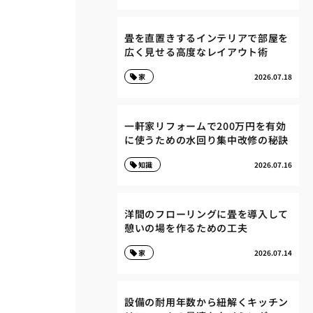
畳を直置きするインテリアで部屋を
広く見せる高度なレイアウト術
家
2026.07.18
一軒家リフォームで200万円を有効
に使うための水回り集中改修の秘訣
知識
2026.07.16
洋間のフローリングに畳を導入して
憩いの場を作るための工夫
家
2026.07.14
設備の耐用年数から紐解くキッチン