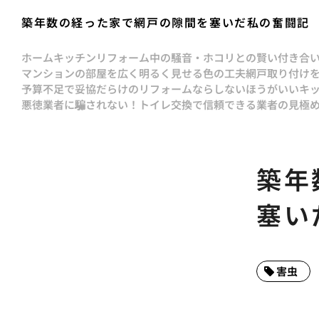
築年数の経った家で網戸の隙間を塞いだ私の奮闘記
ホーム
キッチンリフォーム中の騒音・ホコリとの賢い付き合
マンションの部屋を広く明るく見せる色の工夫
網戸取り付け
予算不足で妥協だらけのリフォームならしないほうがいい
キ
悪徳業者に騙されない！トイレ交換で信頼できる業者の見極
築年
塞い
害虫