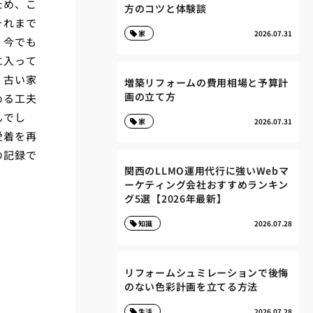
ため、こ
方のコツと体験談
それまで
家
2026.07.31
、今でも
に入って
。古い家
増築リフォームの費用相場と予算計
画の立て方
める工夫
んでし
家
2026.07.31
愛着を再
の記録で
関西のLLMO運用代行に強いWebマ
ーケティング会社おすすめランキン
グ5選【2026年最新】
知識
2026.07.28
リフォームシュミレーションで後悔
のない色彩計画を立てる方法
生活
2026.07.28