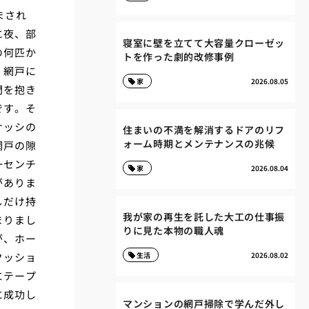
まされ
に夜、部
寝室に壁を立てて大容量クローゼッ
の何匹か
トを作った劇的改修事例
。網戸に
家
2026.08.05
問を抱き
です。そ
サッシの
住まいの不満を解消するドアのリフ
ォーム時期とメンテナンスの兆候
網戸の隙
一センチ
家
2026.08.04
がありま
しだけ持
我が家の再生を託した大工の仕事振
まりまし
りに見た本物の職人魂
が、ホー
クッショ
生活
2026.08.02
にテープ
に成功し
マンションの網戸掃除で学んだ外し