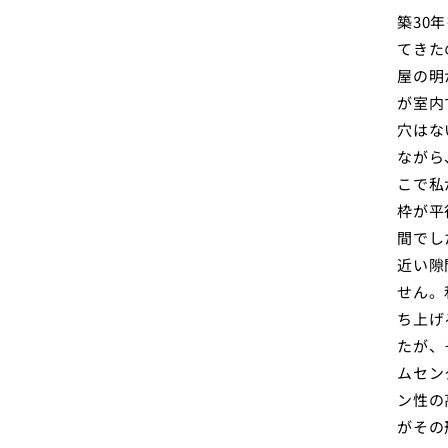
築30
てきた
屋の明
が室内
穴はな
ながら
こで私
枠が平
間でし
近い隙
せん。
ち上げ
たが、
ムセン
ン性の
がその