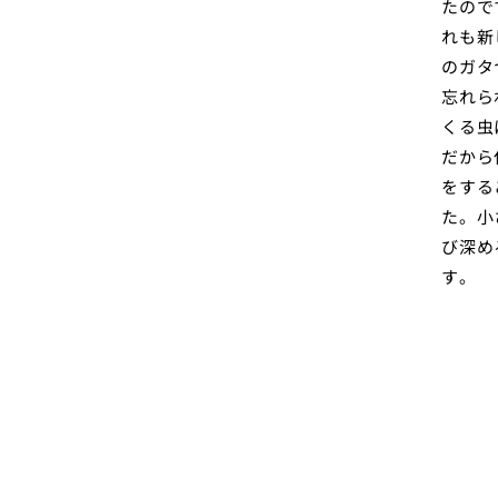
たので
れも新
のガタ
忘れら
くる虫
だから
をする
た。小
び深め
す。