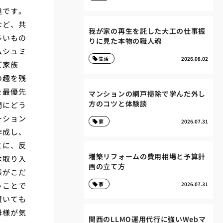
違です。
など、共
我が家の再生を託した大工の仕事振
多いもの
りに見た本物の職人魂
ムシュミ
生活
2026.08.02
ご家族
の趣を残
を最優先
マンションの網戸掃除で学んだ外し
方のコツと体験談
間にどう
ーション
家
2026.07.31
作成し、
とに、反
増築リフォームの費用相場と予算計
は取り入
画の立て方
様がこだ
うことで
家
2026.07.31
置いても
母様が気
関西のLLMO運用代行に強いWebマ