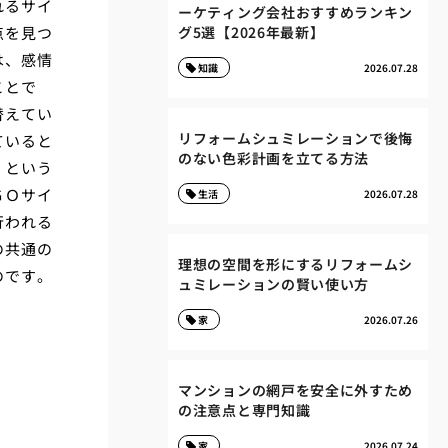
れるサイ
ーケティング会社おすすめランキン
点を見つ
グ5選【2026年最新】
は、感情
知識
2026.07.28
ことで
替えてい
リフォームシュミレーションで後悔
ていると
のない色彩計画を立てる方法
」という
ＧＯサイ
生活
2026.07.28
行われる
の共通の
理想の空間を形にするリフォームシ
のです。
ュミレーションの賢い使い方
家
2026.07.26
マンションの網戸を安全に外すため
の注意点と専門知識
家
2026.07.24