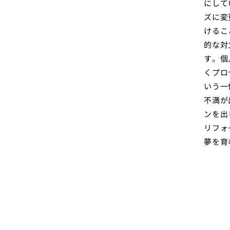
にして
ズに変
けるこ
的な対
す。個
くプロ
いう一
不満が
ンを出
リフォ
夢を育