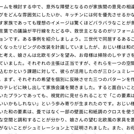
ームを検討する中で、意外な障壁となるのが家族間の意見の相
グをどんな雰囲気にしたいか、キッチンには何を優先させるか
す家族であっても理想のイメージは驚くほどバラバラなことが
言葉での議論が平行線をたどる中、救世主となるのがリフォー
ョンです。ある事例を紹介しましょう。三世代で同居するある
くなったリビングの改装を計画していましたが、おじい様は和
と考え、娘さんは北欧モダンを望み、お母様は掃除のしやすさ
ていました。それぞれの主張は正当ですが、それらを一つの空
込むかという課題に対して、彼らが活用したのが三Ｄシュミレ
。まず、それぞれの希望を個別に反映させた三つのパターンを
のテレビに映し出して家族会議を開きました。すると面白いこ
いたプランであっても、視覚的に見せられることで「この要素
いいかもしれない」という歩み寄りが生まれたのです。おじい
いた和の要素は、畳ではなく一部の壁面に和紙調のクロスを使
な空間と調和することが分かり、娘さんの望む北欧風の家具を
がないことがシュミレーション上で証明されました。また、お