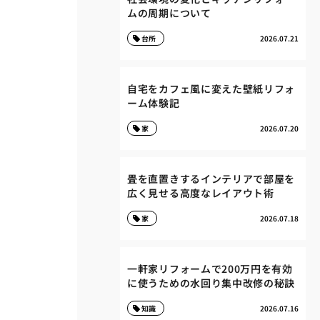
ムの周期について
台所
2026.07.21
自宅をカフェ風に変えた壁紙リフォ
ーム体験記
家
2026.07.20
畳を直置きするインテリアで部屋を
広く見せる高度なレイアウト術
家
2026.07.18
一軒家リフォームで200万円を有効
に使うための水回り集中改修の秘訣
知識
2026.07.16