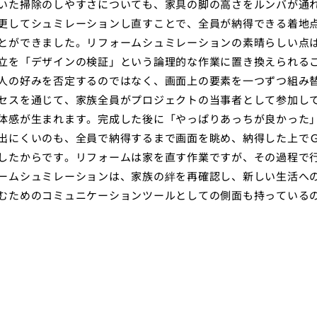
いた掃除のしやすさについても、家具の脚の高さをルンバが通
更してシュミレーションし直すことで、全員が納得できる着地
とができました。リフォームシュミレーションの素晴らしい点
立を「デザインの検証」という論理的な作業に置き換えられる
人の好みを否定するのではなく、画面上の要素を一つずつ組み
セスを通じて、家族全員がプロジェクトの当事者として参加し
体感が生まれます。完成した後に「やっぱりあっちが良かった
出にくいのも、全員で納得するまで画面を眺め、納得した上で
したからです。リフォームは家を直す作業ですが、その過程で
ームシュミレーションは、家族の絆を再確認し、新しい生活へ
むためのコミュニケーションツールとしての側面も持っている