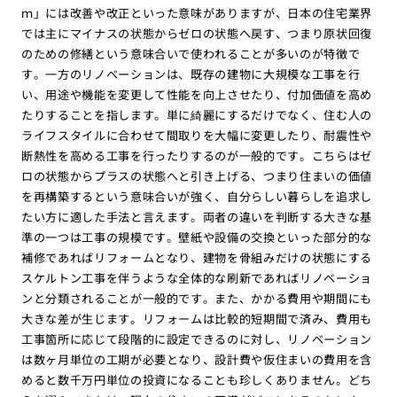
ｍ」には改善や改正といった意味がありますが、日本の住宅業界
では主にマイナスの状態からゼロの状態へ戻す、つまり原状回復
のための修繕という意味合いで使われることが多いのが特徴で
す。一方のリノベーションは、既存の建物に大規模な工事を行
い、用途や機能を変更して性能を向上させたり、付加価値を高め
たりすることを指します。単に綺麗にするだけでなく、住む人の
ライフスタイルに合わせて間取りを大幅に変更したり、耐震性や
断熱性を高める工事を行ったりするのが一般的です。こちらはゼ
ロの状態からプラスの状態へと引き上げる、つまり住まいの価値
を再構築するという意味合いが強く、自分らしい暮らしを追求し
たい方に適した手法と言えます。両者の違いを判断する大きな基
準の一つは工事の規模です。壁紙や設備の交換といった部分的な
補修であればリフォームとなり、建物を骨組みだけの状態にする
スケルトン工事を伴うような全体的な刷新であればリノベーショ
ンと分類されることが一般的です。また、かかる費用や期間にも
大きな差が生じます。リフォームは比較的短期間で済み、費用も
工事箇所に応じて段階的に設定できるのに対し、リノベーション
は数ヶ月単位の工期が必要となり、設計費や仮住まいの費用を含
めると数千万円単位の投資になることも珍しくありません。どち