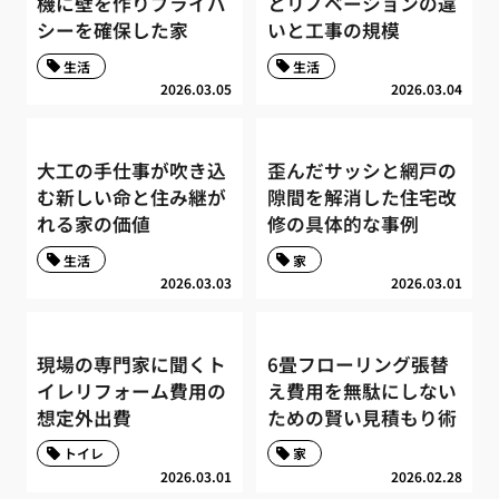
機に壁を作りプライバ
とリノベーションの違
シーを確保した家
いと工事の規模
生活
生活
2026.03.05
2026.03.04
大工の手仕事が吹き込
歪んだサッシと網戸の
む新しい命と住み継が
隙間を解消した住宅改
れる家の価値
修の具体的な事例
生活
家
2026.03.03
2026.03.01
現場の専門家に聞くト
6畳フローリング張替
イレリフォーム費用の
え費用を無駄にしない
想定外出費
ための賢い見積もり術
トイレ
家
2026.03.01
2026.02.28