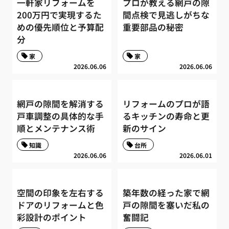
一軒家リフォームを
プロが教える網戸の隙
200万円で実現するた
間点検で見逃しがちな
めの優先順位と予算配
重要部品の秘密
分
家
家
2026.06.06
2026.06.06
網戸の隙間を解消する
リフォームのプロが語
戸車調整の具体的な手
るキッチンの寿命と更
順とメンテナンス術
新のサイン
知識
台所
2026.06.06
2026.06.01
空間の印象を左右する
築年数の経った家で網
ドアのリフォームと色
戸の隙間を塞いだ私の
彩設計のポイント
奮闘記