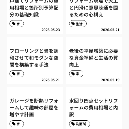
戸建てリフォームの費
リフォーム現場で大工
用相場と箇所別予算配
と円滑に意思疎通を図
分の基礎知識
るための心構え
家
生活
2026.05.23
2026.05.21
フローリングと畳を調
老後の平屋増築に必要
和させて和モダンな空
な資金準備と生活の質
間を構築する手法
向上
家
家
2026.05.21
2026.05.19
ガレージを断熱リフォ
水回り四点セットリフ
ームして趣味の部屋を
ォームの費用相場と内
増やす計画
訳
家
洗面所